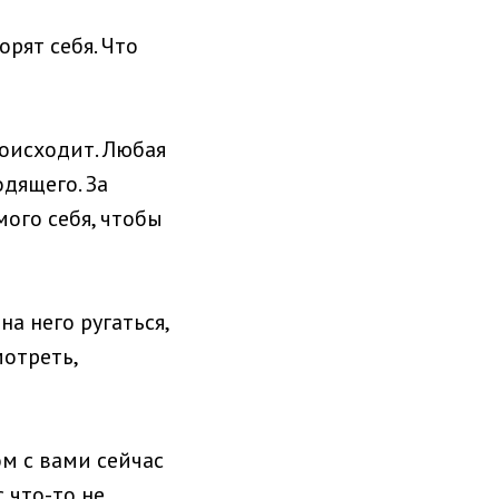
рят себя. Что
роисходит. Любая
одящего. За
ого себя, чтобы
а него ругаться,
мотреть,
ом с вами сейчас
 что-то не