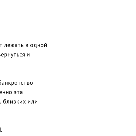
т лежать в одной
вернуться и
 банкротство
енно эта
ть близких или
.