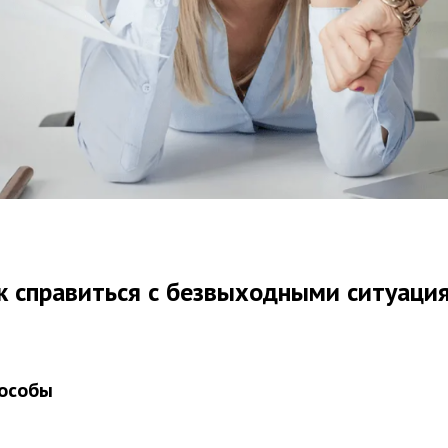
к справиться с безвыходными ситуаци
особы