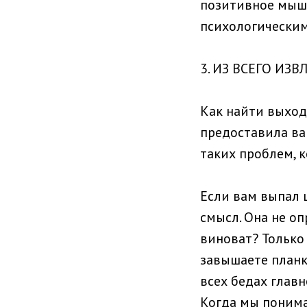
позитивное мышл
психологически
3. ИЗ ВСЕГО ИЗ
Как найти выход 
предоставила ва
таких проблем, к
Если вам выпал ш
смысл. Она не о
виноват? Только
завышаете планку
всех бедах главн
Когда мы понимае