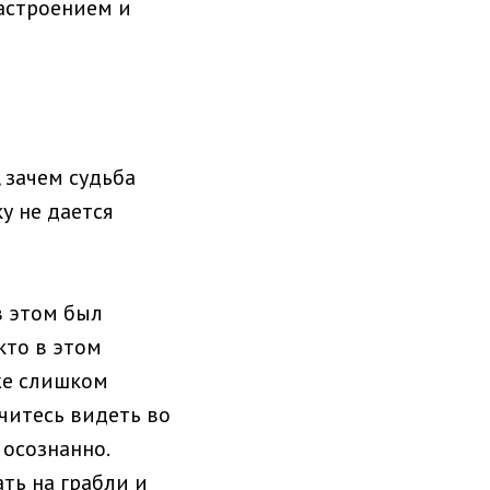
астроением и
 зачем судьба
у не дается
в этом был
кто в этом
же слишком
учитесь видеть во
 осознанно.
ть на грабли и