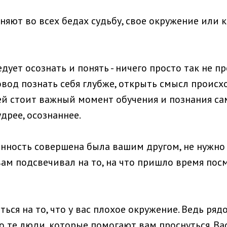
яют во всех бедах судьбу, свое окружение или ко
дует осознать и понять - ничего просто так не п
овод познать себя глубже, открыть смысл происх
й стоит важный момент обучения и познания сам
удрее, осознаннее.
нность совершена была вашим другом, не нужно н
вам подсвечивал на то, на что пришло время пос
ься на то, что у вас плохое окружение. Ведь ряд
 те люди, которые помогают вам проснуться. Вас