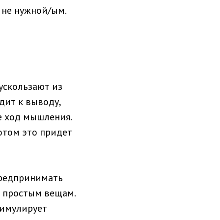
 не нужной/ым.
ускользают из
дит к выводу,
те ход мышления.
потом это придет
предпринимать
я простым вещам.
тимулирует